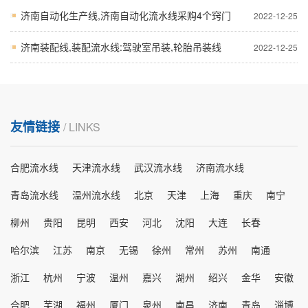
济南自动化生产线,济南自动化流水线采购4个窍门
2022-12-25
济南装配线,装配流水线:驾驶室吊装,轮胎吊装线
2022-12-25
友情链接
/ LINKS
合肥流水线
天津流水线
武汉流水线
济南流水线
青岛流水线
温州流水线
北京
天津
上海
重庆
南宁
柳州
贵阳
昆明
西安
河北
沈阳
大连
长春
哈尔滨
江苏
南京
无锡
徐州
常州
苏州
南通
浙江
杭州
宁波
温州
嘉兴
湖州
绍兴
金华
安徽
合肥
芜湖
福州
厦门
泉州
南昌
济南
青岛
淄博