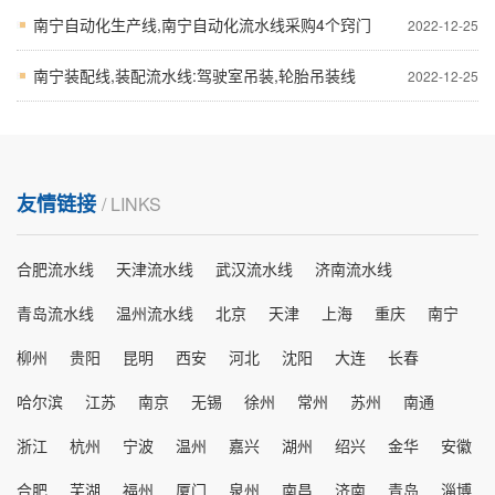
南宁自动化生产线,南宁自动化流水线采购4个窍门
2022-12-25
南宁装配线,装配流水线:驾驶室吊装,轮胎吊装线
2022-12-25
友情链接
/ LINKS
合肥流水线
天津流水线
武汉流水线
济南流水线
青岛流水线
温州流水线
北京
天津
上海
重庆
南宁
柳州
贵阳
昆明
西安
河北
沈阳
大连
长春
哈尔滨
江苏
南京
无锡
徐州
常州
苏州
南通
浙江
杭州
宁波
温州
嘉兴
湖州
绍兴
金华
安徽
合肥
芜湖
福州
厦门
泉州
南昌
济南
青岛
淄博